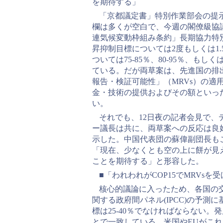
を期待する」
「京都議定書」特別作業部会の提
欄は多くが空白で、今週の閣僚級協
連気候変動枠組み条約」長期協力特
昇抑制目標については2度もしくは1.
ついては75-85％、80-95％、も
ている。だが両草案は、先進国の排
報告・検証可能性」（MRVs）の適
金・技術の提供およびその額といっ
い。
それでも、12日夜の記者会見で
ー議長は共に、両草案への反応は良
示した。中国代表団の蘇偉副団長も
「現在、少なくとも空の上に餅が見
ことを期待する」と形容した。
■「われわれがCOP15でMRVs
核心的議論に入ったため、各国の
関する政府間パネル(IPCC)の予測
標は25-40％でなければならない。
とで一致している。米国やEUがこ