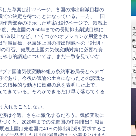
示した草案は計27ページ。各国の排出削減目標の
議での決定を待つことになっている。一方、「国
別作業部会の提示した草案は計7ページで、気温上
5度、先進国の2050年までの長期排出削減目標に
しくは95％以上など、いくつかのオプションが用意され
出削減目標、発展途上国の排出削減への「計測・
用の可否、発展途上国の気候変動対策に必要な資
た核心的議題については、まだ一致を見ていな
、デブア国連気候変動枠組み条約事務局長とヘデゴ
好であり、今後の議論の土台になったとの認識を
この積極的な動きに歓迎の意を表明した上で、
えてきている。それができるだけ早く落ちてくる
を受け入れることはない」
交渉は今週、さらに激化するだろう。気候変動に
に基づくと、2020年までの先進国の中期排出削減目
発展途上国は先進国に40％の排出削減を要求するこ
れまでに発表した排出削減目標はこの要求とはまだ