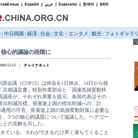
5、核心的議論の段階に
009-12-15 |
チャイナネット
国会議（COP15）は休会を1日挟み、14日から核
、「京都議定書」特別作業部会と「国連気候変動枠
両議長が、それぞれ草案を提示。各国代表はその
排出削減目標、発展途上国の排出削減への「計
の適用の可否、発展途上国の気候変動対策に必要な
う、3つの核心的議題について協議した。ヘデゴー
ったとの見解を示した。
てきている。それができるだけ早く落ちてくること