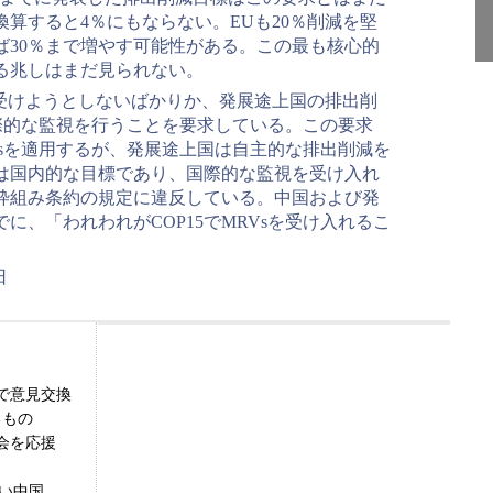
算すると4％にもならない。EUも20％削減を堅
れば30％まで増やす可能性がある。この最も核心的
る兆しはまだ見られない。
受けようとしないばかりか、発展途上国の排出削
際的な監視を行うことを要求している。この要求
sを適用するが、発展途上国は自主的な排出削減を
は国内的な目標であり、国際的な監視を受け入れ
枠組み条約の規定に違反している。中国および発
に、「われわれがCOP15でMRVsを受け入れるこ
日
で意見交換
るもの
会を応援
高い中国