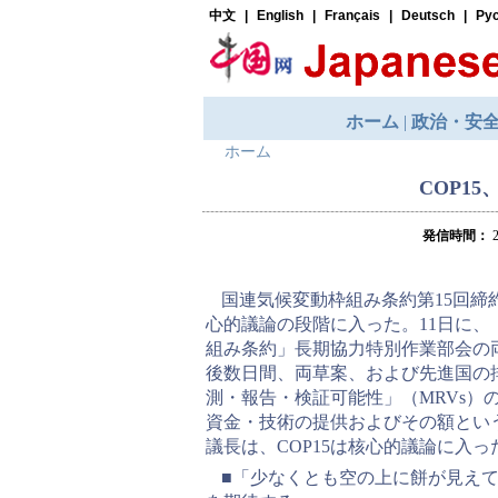
ホーム
COP1
発信時間：
2
国連気候変動枠組み条約第15回締約
心的議論の段階に入った。11日に
組み条約」長期協力特別作業部会の
後数日間、両草案、および先進国の
測・報告・検証可能性」（MRVs）
資金・技術の提供およびその額とい
議長は、COP15は核心的議論に入
■「少なくとも空の上に餅が見え