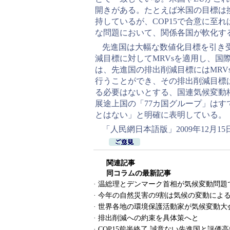
開きがある。たとえば米国の目標は換
持しているが、COP15で合意に至
な問題において、関係各国が軟化す
先進国は大幅な数値化目標を引き
減目標に対してMRVsを適用し、国
は、先進国の排出削減目標にはMRV
行うことができ、その排出削減目標
る必要はないとする、国連気候変動
展途上国の「77カ国グループ」はすで
とはない」と明確に表明している。
「人民網日本語版」2009年12月15
関連記事
同コラムの最新記事
·
温総理とデンマーク首相が気候変動問題
·
今年の自然災害の9割は気候の変動によ
·
世界各地の環境保護活動家が気候変動大
·
排出削減への約束を具体策へと
·
COP15前半終了 誠意ない先進国と評価