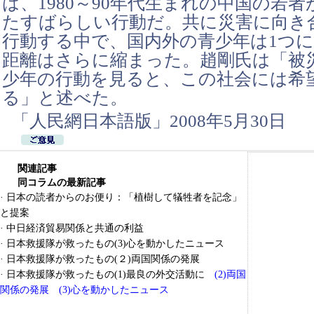
は、1980～90年代生まれの中国の若
たすばらしい行動だ。共に災害に向き
行動する中で、国内外の青少年は1つ
距離はさらに縮まった。趙剛氏は「被
少年の行動を見ると、この社会には希
る」と述べた。
「人民網日本語版」2008年5月30日
関連記事
同コラムの最新記事
·
日本の読者からのお便り：「植樹して犠牲者を記念」
と提案
·
中日経済貿易関係と共通の利益
·
日本救援隊が救ったもの(3)心を動かしたニュース
·
日本救援隊が救ったもの(２)両国関係の発展
·
日本救援隊が救ったもの(1)最良の外交活動に
(2)両国
関係の発展
(3)心を動かしたニュース