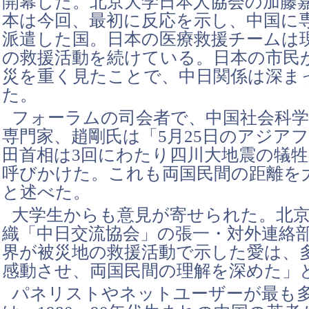
開幕した。北京大学日本人協会の加藤
本は今回、最初に反応を示し、中国に
派遣した国。日本の医療救援チームは
の救援活動を続けている。日本の市民
災を重く見たことで、中日関係は深ま
た。
フォーラムの司会者で、中国社会科学
専門家、趙剛氏は「5月25日のアジア
田首相は3回にわたり四川大地震の犠
呼びかけた。これも両国民間の距離を
と述べた。
大学生からも意見が寄せられた。北
織「中日交流協会」の張一・対外連絡
界が被災地の救援活動で示した愛は、
感動させ、両国民間の理解を深めた」
パネリストやネットユーザーが最も