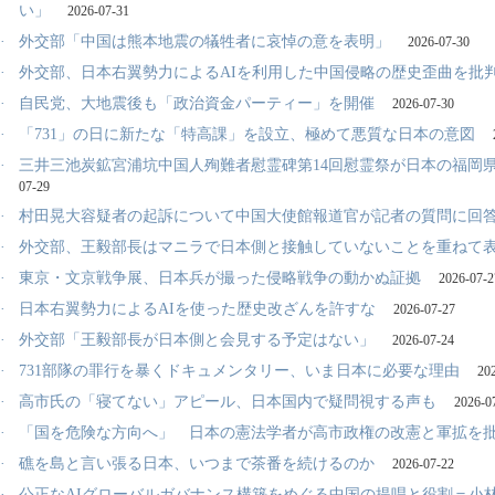
い」
2026-07-31
·
外交部「中国は熊本地震の犠牲者に哀悼の意を表明」
2026-07-30
·
外交部、日本右翼勢力によるAIを利用した中国侵略の歴史歪曲を批
·
自民党、大地震後も「政治資金パーティー」を開催
2026-07-30
·
「731」の日に新たな「特高課」を設立、極めて悪質な日本の意図
·
三井三池炭鉱宮浦坑中国人殉難者慰霊碑第14回慰霊祭が日本の福岡
07-29
·
村田晃大容疑者の起訴について中国大使館報道官が記者の質問に回
·
外交部、王毅部長はマニラで日本側と接触していないことを重ねて
·
東京・文京戦争展、日本兵が撮った侵略戦争の動かぬ証拠
2026-07-2
·
日本右翼勢力によるAIを使った歴史改ざんを許すな
2026-07-27
·
外交部「王毅部長が日本側と会見する予定はない」
2026-07-24
·
731部隊の罪行を暴くドキュメンタリー、いま日本に必要な理由
20
·
高市氏の「寝てない」アピール、日本国内で疑問視する声も
2026-0
·
「国を危険な方向へ」 日本の憲法学者が高市政権の改憲と軍拡を
·
礁を島と言い張る日本、いつまで茶番を続けるのか
2026-07-22
·
公正なAIグローバルガバナンス構築をめぐる中国の提唱と役割＝小