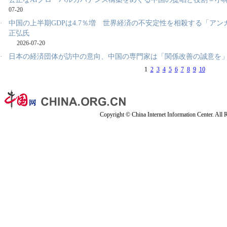
07-20
·
中国の上半期GDPは4.7％増 世界経済の不安定性を相殺する「アン
正弘氏
2026-07-20
·
日本の経済団体が訪中の意向、中国の専門家は「関係改善の誠意を
1
2
3
4
5
6
7
8
9
10