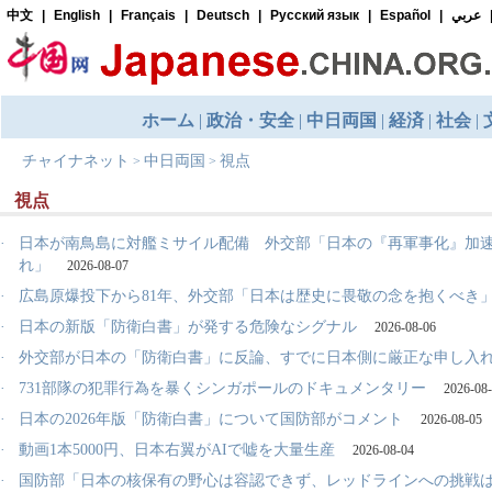
チャイナネット
中日両国
視点
>
>
視点
·
日本が南鳥島に対艦ミサイル配備 外交部「日本の『再軍事化』加
れ」
2026-08-07
·
広島原爆投下から81年、外交部「日本は歴史に畏敬の念を抱くべき
·
日本の新版「防衛白書」が発する危険なシグナル
2026-08-06
·
外交部が日本の「防衛白書」に反論、すでに日本側に厳正な申し入
·
731部隊の犯罪行為を暴くシンガポールのドキュメンタリー
2026-08
·
日本の2026年版「防衛白書」について国防部がコメント
2026-08-05
·
動画1本5000円、日本右翼がAIで嘘を大量生産
2026-08-04
·
国防部「日本の核保有の野心は容認できず、レッドラインへの挑戦