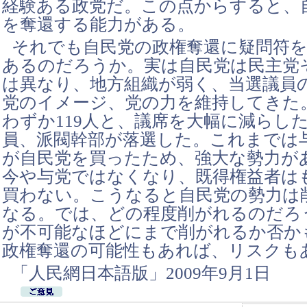
経験ある政党だ。この点からすると、
を奪還する能力がある。
それでも自民党の政権奪還に疑問符
あるのだろうか。実は自民党は民主党
は異なり、地方組織が弱く、当選議員
党のイメージ、党の力を維持してきた
わずか119人と、議席を大幅に減らし
員、派閥幹部が落選した。これまでは
が自民党を買ったため、強大な勢力が
今や与党ではなくなり、既得権益者は
買わない。こうなると自民党の勢力は
なる。では、どの程度削がれるのだろ
が不可能なほどにまで削がれるか否か
政権奪還の可能性もあれば、リスクも
「人民網日本語版」2009年9月1日