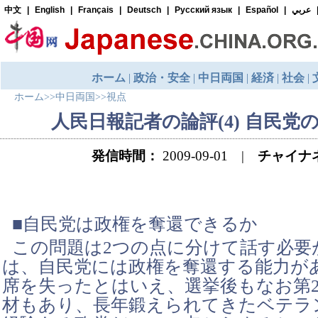
ホーム
>>
中日両国
>>
視点
人民日報記者の論評(4) 自民党
発信時間：
2009-09-01 |
チャイナ
■自民党は政権を奪還できるか
この問題は2つの点に分けて話す必要
は、自民党には政権を奪還する能力が
席を失ったとはいえ、選挙後もなお第
材もあり、長年鍛えられてきたベテラ