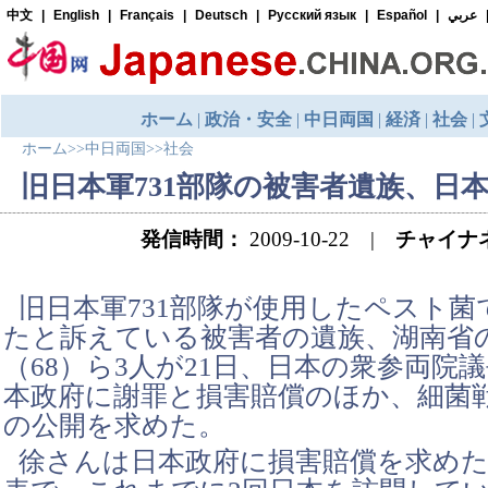
ホーム
>>
中日両国
>>
社会
旧日本軍731部隊の被害者遺族、日
発信時間：
2009-10-22 |
チャイナ
旧日本軍731部隊が使用したペスト菌
たと訴えている被害者の遺族、湖南省
（68）ら3人が21日、日本の衆参両院
本政府に謝罪と損害賠償のほか、細菌
の公開を求めた。
徐さんは日本政府に損害賠償を求めた