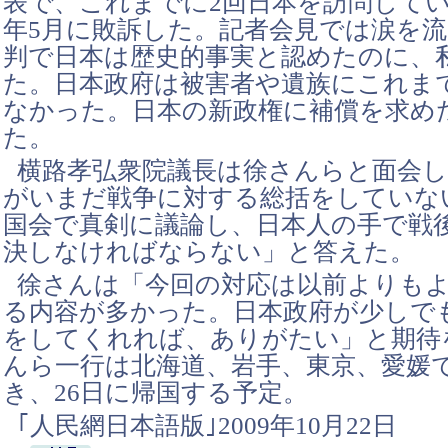
表で、これまでに2回日本を訪問してい
年5月に敗訴した。記者会見では涙を
判で日本は歴史的事実と認めたのに、
た。日本政府は被害者や遺族にこれま
なかった。日本の新政権に補償を求め
た。
横路孝弘衆院議長は徐さんらと面会し
がいまだ戦争に対する総括をしていな
国会で真剣に議論し、日本人の手で戦
決しなければならない」と答えた。
徐さんは「今回の対応は以前よりも
る内容が多かった。日本政府が少しで
をしてくれれば、ありがたい」と期待
んら一行は北海道、岩手、東京、愛媛
き、26日に帰国する予定。
｢人民網日本語版｣2009年10月22日