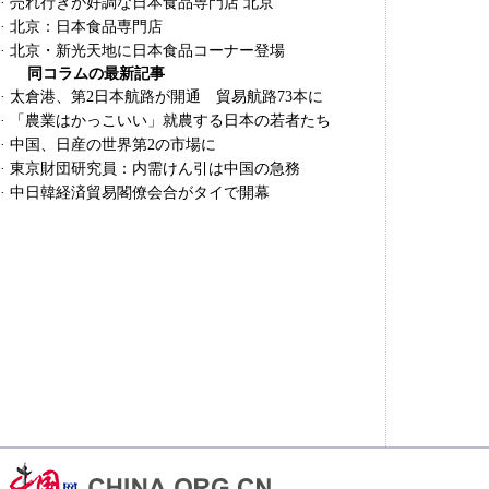
·
売れ行きが好調な日本食品専門店 北京
·
北京：日本食品専門店
·
北京・新光天地に日本食品コーナー登場
同コラムの最新記事
·
太倉港、第2日本航路が開通 貿易航路73本に
·
「農業はかっこいい」就農する日本の若者たち
·
中国、日産の世界第2の市場に
·
東京財団研究員：内需けん引は中国の急務
·
中日韓経済貿易閣僚会合がタイで開幕