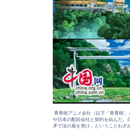
青青樹アニメ会社（以下「青青樹」
や日本の配給会社と契約を結んだ。
矛で汝の盾を突け」ということわざ