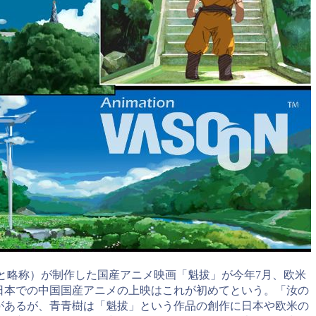
と略称）が制作した国産アニメ映画「魁拔」が今年7月、欧米
日本での中国国産アニメの上映はこれが初めてという。「汝の
があるが、青青樹は「魁拔」という作品の創作に日本や欧米の