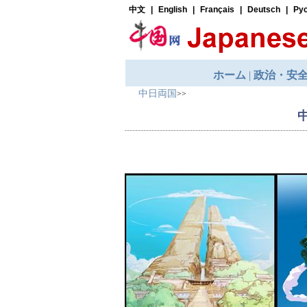
中日両国
>>