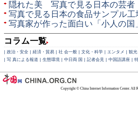
隠れた美 写真で見る日本の芸者
写真で見る日本の食品サンプル工
写真家が作った面白い「小人の国
コラム一覧
|
政治・安全
|
経済・貿易
|
社 会一般
|
文化・科学
|
エンタメ
|
観光
|
写 真による報道
|
生態環境
|
中日両 国
|
記者会見
|
中国語講座
|