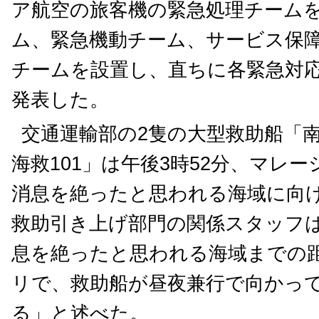
ア航空の旅客機の緊急処理チーム
ム、緊急機動チーム、サービス保
チームを設置し、直ちに各緊急対
発表した。
交通運輸部の2隻の大型救助船「南
海救101」は午後3時52分、マレ
消息を絶ったと思われる海域に向
救助引き上げ部門の関係スタッフ
息を絶ったと思われる海域までの距
リで、救助船が昼夜兼行で向かって
る」と述べた。