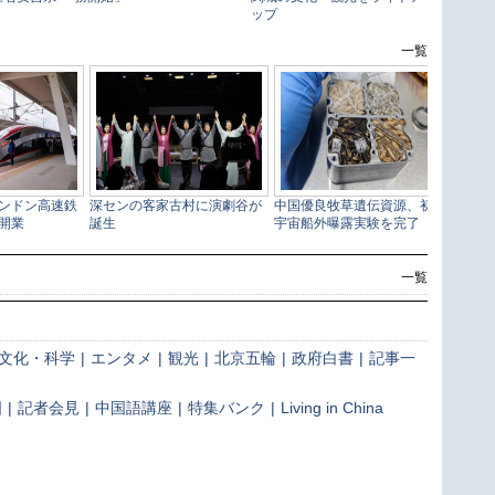
一覧
文化・科学
|
エンタメ
|
観光
|
北京五輪
|
政府白書
|
記事一
国
|
記者会見
|
中国語講座
|
特集バンク
|
Living in China