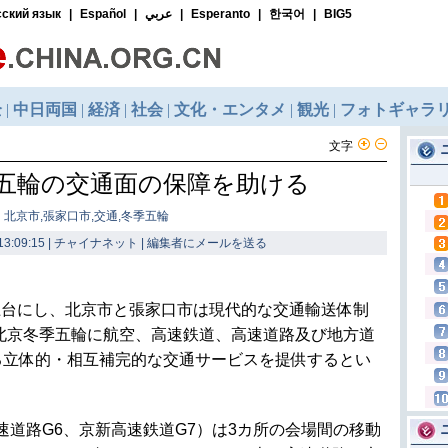
文字
五輪の交通面の保障を助ける
 北京市,張家口市,交通,冬季五輪
13:09:15 | チャイナネット |
編集者にメールを送る
土台にし、北京市と張家口市は現代的な交通輸送体制
年北京冬季五輪に航空、高速鉄道、高速道路及び地方道
る立体的・相互補完的な交通サービスを提供するとい
速道路G6、京新高速鉄道G7）は3カ所の会場間の移動