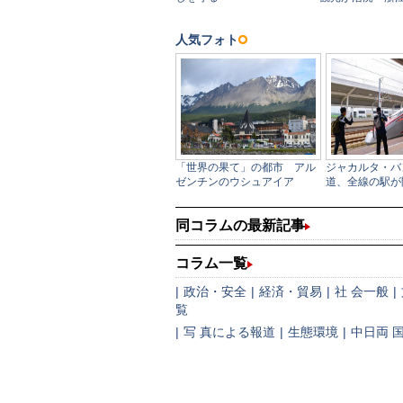
同コラムの最新記事
コラム一覧
|
政治・安全
|
経済・貿易
|
社 会一般
|
覧
|
写 真による報道
|
生態環境
|
中日両 