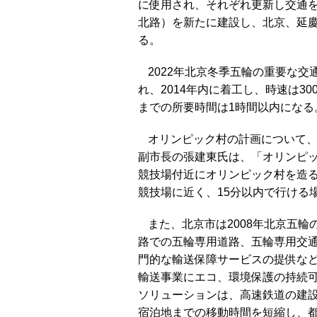
に使用され、それぞれ更新し交通
北路）を新たに建設し、北京、延
る。
2022年北京冬季五輪の重要な
れ、2014年内に着工し、時速は3
までの所要時間は1時間以内になる
オリンピック村の計画について
副市長の張建東氏は、「オリンピ
競技場付近にオリンピック村を造
競技場に近く、15分以内で行ける
また、北京市は2008年北京五
路での五輪専用道路、五輪専用交
門的な輸送保障サービスの提供な
輸送事業にエコ、環境保護の持続
ソリューションは、高速鉄道の建
宿泊地までの移動時間を短縮し、