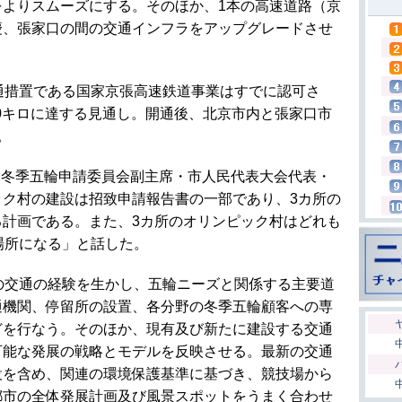
をよりスムーズにする。そのほか、1本の高速道路（京
慶、張家口の間の交通インフラをアップグレードさせ
交通措置である国家京張高速鉄道事業はすでに認可さ
00キロに達する見通し。開通後、北京市内と張家口市
。
、冬季五輪申請委員会副主席・市人民代表大会代表・
ック村の建設は招致申請報告書の一部であり、3カ所の
る計画である。また、3カ所のオリンピック村はどれも
場所になる」と話した。
輪の交通の経験を生かし、五輪ニーズと関係する主要道
通機関、停留所の設置、各分野の冬季五輪顧客への専
どを行なう。そのほか、現有及び新たに建設する交通
可能な発展の戦略とモデルを反映させる。最新の交通
設を含め、関連の環境保護基準に基づき、競技場から
都市の全体発展計画及び風景スポットをうまく合わせ