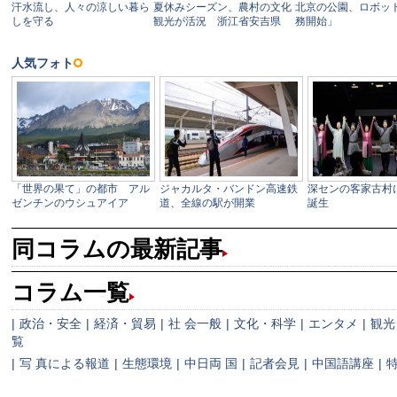
同コラムの最新記事
コラム一覧
|
政治・安全
|
経済・貿易
|
社 会一般
|
文化・科学
|
エンタメ
|
観光
覧
|
写 真による報道
|
生態環境
|
中日両 国
|
記者会見
|
中国語講座
|