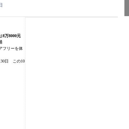
日
は
8万8000元
通
アフリーを体
0日 この10