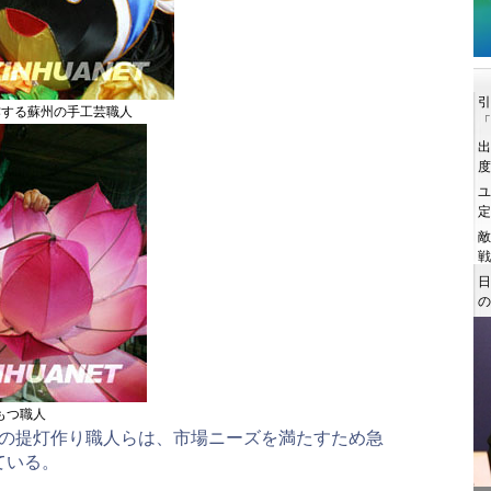
作する蘇州の手工芸職人
もつ職人
州の提灯作り職人らは、市場ニーズを満たすため急
ている。