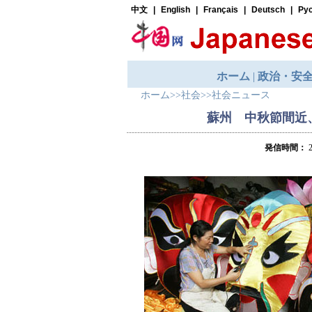
ホーム
>>
社会
>>
社会ニュース
蘇州 中秋節間近
発信時間：
2