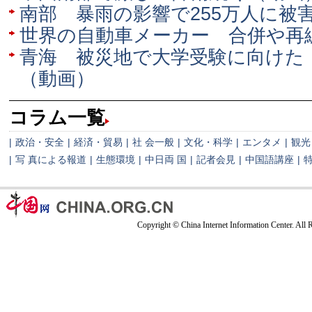
南部 暴雨の影響で255万人に被
世界の自動車メーカー 合併や再
青海 被災地で大学受験に向けた
（動画）
コラム一覧
|
政治・安全
|
経済・貿易
|
社 会一般
|
文化・科学
|
エンタメ
|
観光
|
写 真による報道
|
生態環境
|
中日両 国
|
記者会見
|
中国語講座
|