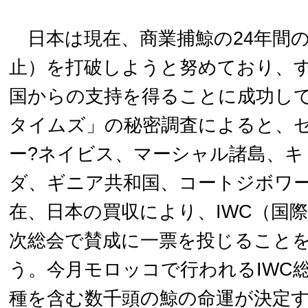
日本は現在、商業捕鯨の24年間
止）を打破しようと努めており、
国からの支持を得ることに成功し
タイムズ」の秘密調査によると、
ー?ネイビス、マーシャル諸島、キ
ダ、ギニア共和国、コートジボワー
在、日本の買収により、IWC（国
次総会で賛成に一票を投じること
う。今月モロッコで行われるIWC
種を含む数千頭の鯨の命運が決定