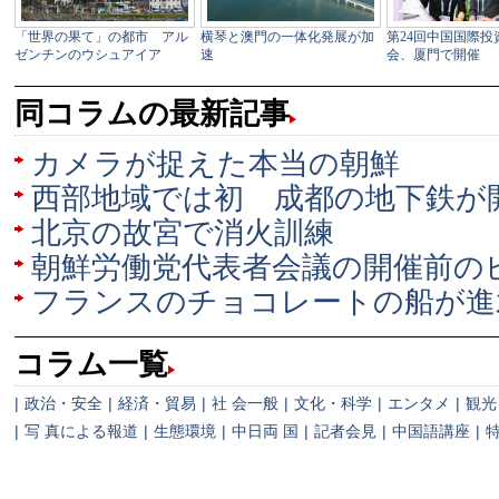
同コラムの最新記事
カメラが捉えた本当の朝鮮
西部地域では初 成都の地下鉄が
北京の故宮で消火訓練
朝鮮労働党代表者会議の開催前の
フランスのチョコレートの船が進
コラム一覧
|
政治・安全
|
経済・貿易
|
社 会一般
|
文化・科学
|
エンタメ
|
観光
|
写 真による報道
|
生態環境
|
中日両 国
|
記者会見
|
中国語講座
|