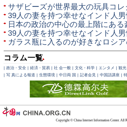
サザビーズが世界最大の玩具コレ
39人の妻を持つ幸せなインド人
日本の政治の中心の最上階にある
39人の妻を持つ幸せなインド人男
ガラス瓶に入るのが好きなロシア
コラム一覧
|
政治・安全
|
経済・貿易
|
社 会一般
|
文化・科学
|
エンタメ
|
観光
|
写 真による報道
|
生態環境
|
中日両 国
|
記者会見
|
中国語講座
|