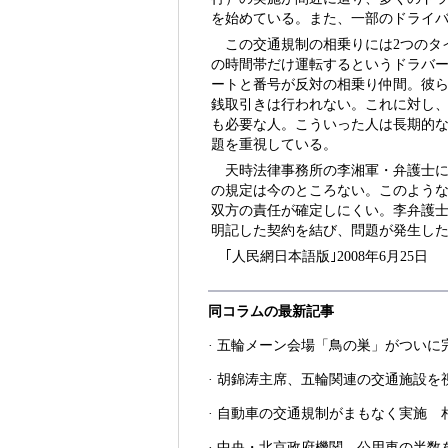
を始めている。また、一部のドライ
この交通規制の相乗りには2つのタ
の時間帯だけ運転するというドラバ
ートと番号が反対の相乗り仲間。彼
銭取引きは行われない。これに対し
も必要な人。こういった人は長期的
題を重視している。
天時法律事務所の李湘軍・弁護士
の規定は今のところない。このよう
双方の責任が確定しにくい。李弁護
明記した契約を結び、問題が発生し
｢人民網日本語版｣2008年6月25日
同コラムの最新記事
·
五輪メーン会場「鳥の巣」がついに
·
胡錦涛主席、五輪関連の交通施設を
·
自動車の交通規制がまもなく実施 
·
中央・北京政府機関 公用車の半数