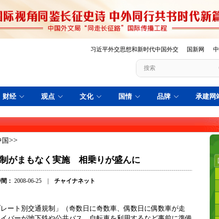
>>
中国
制がまもなく実施 相乗りが盛んに
時間：
2008-06-25 |
チャイナネット
プレート別交通規制」（奇数日に奇数車、偶数日に偶数車が走
ライバーが地下鉄や公共バス、自転車を利用するなど事前に準備