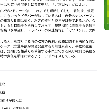
バーは相乗り仲間探しに奔走中だ。「北京日報」が伝えた。
イプがいる。一つは、これまでも運転しており、規制後、規定
ー。こういったドラバーが探しているのは、自分のナンバープレ
らの相乗り期間は短く、双方の権利と義務が対等であるため、金
、もともと自動車を所持しておらず、規制期間に奇数車も偶数車
な相乗りを希望し、ドライバーの関連情報と「ガソリン代」の問
によると、相乗りする時の双方の権利と義務に関する法的な特定
なケースは交通事故が偶然発生する可能性も高く、事故発生後、
士は、短期的な相乗りを希望する市民はできる限り権利と義務を
た時の責任を明確にするよう、アドバイスしている。
完成
視察
相乗りが盛んに
を前倒しで運転自粛