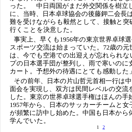
った。 中日両国がまだ外交関係を樹立し
に、当時、日本卓球協会の後藤鉀二会長
難を受けながらも毅然として、接触と突
行くことを決意した。
事実上、早くも1956年の東京世界卓球
スポーツ交流は始まっていた。72歳の元
は、今でも空港での出迎えが忘れられな
プの日本選手団が整列し、雨で寒いのに
カート。予想外の待遇にとても感動した
その前年、日本の片山哲元首相一行は中
面会を実現し、双方は民間レベルの交流
した。東京の世界卓球選手権はほんの手
1957年から、日本のサッカーチームと
が頻繁に訪中し始めた。中国も日本から
学んでいた。
1
2