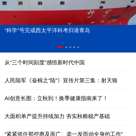
“科学”号完成西太平洋科考归港青岛
从“三个时间刻度”感悟新时代中国
人民陆军《奋楫之“陆”》宣传片第三集：射天狼
AI创意长图：立秋到！换季健康指南来了！
大面积单产提升持续加力 夯实秋粮稳产基础
“紧紧抓住那些惠及面广、牵一发而动全身的工作”