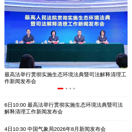
高温下用电负荷创新高 解码今夏的清凉底气
活力中国调研行丨弯道超车 如何“皖”美提速
年中经济观察 服务实体经济 财政金融打出"组合拳"
7月份中国仓储指数保持扩张 行业运行韧性较强
最高法举行贯彻实施生态环境法典暨司法解释清理工
小球赛撬动大消费 体育赛事激活城市发展新动能
作新闻发布会
日本执政当局应停止在核问题上玩火
6日10:00 最高法举行贯彻实施生态环境法典暨司法
俄黑客称获取北约直接参与袭击俄领土证据
解释清理工作新闻发布会
全球媒体聚焦︱外媒：美国劳动力市场正在走弱
4日10:30 中国气象局2026年8月新闻发布会