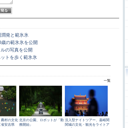
周潤発と範氷氷
0歳の範氷氷を公開
イルの写真を公開
ペットを歩く範氷氷