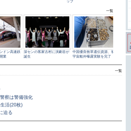
一覧
活
 警察は警備強化
活(20枚)
に迫る