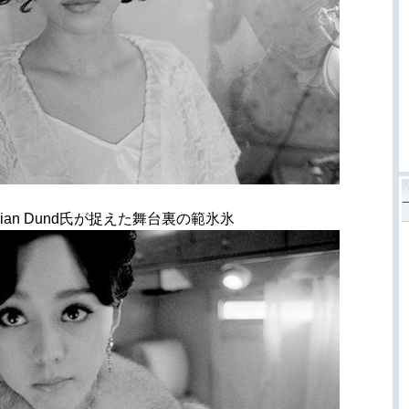
ian Dund氏が捉えた舞台裏の範氷氷