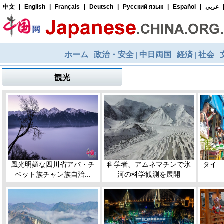
観光
風光明媚な四川省アバ・チ
科学者、アムネマチンで氷
タイ 
ベット族チャン族自治...
河の科学観測を展開