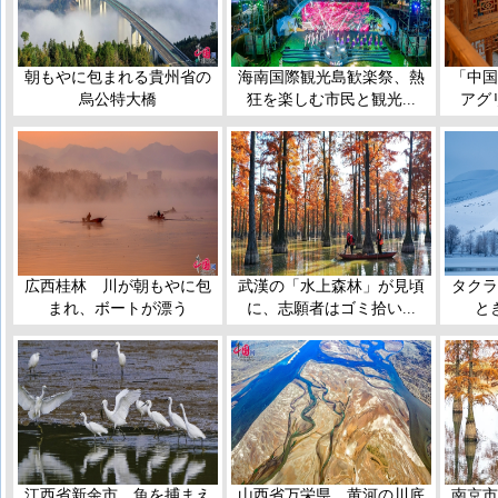
朝もやに包まれる貴州省の
海南国際観光島歓楽祭、熱
「中国
烏公特大橋
狂を楽しむ市民と観光...
アグ
広西桂林 川が朝もやに包
武漢の「水上森林」が見頃
タクラ
まれ、ボートが漂う
に、志願者はゴミ拾い...
と
江西省新余市、魚を捕まえ
山西省万栄県、黄河の川底
南京市