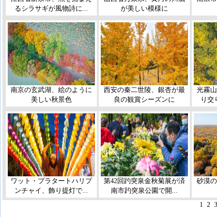
るシラサギが風物詩に...
が美しい模様に
南京の玄武湖、絵のように
西安の秦二世陵、銀杏が最
光霧山
美しい秋景色
良の観賞シーズンに
り交
ワット・プラタートハリプ
第42回趵突泉金秋菊展が済
砂漠の
ンチャイ、飾り提灯で...
南市趵突泉公園で開...
1
2