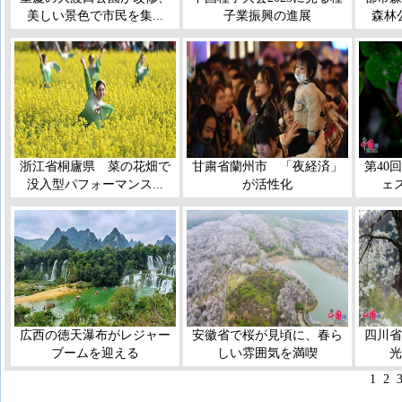
美しい景色で市民を集...
子業振興の進展
森林
浙江省桐廬県 菜の花畑で
甘粛省蘭州市 「夜経済」
第40
没入型パフォーマンス...
が活性化
ェス
広西の徳天瀑布がレジャー
安徽省で桜が見頃に、春ら
四川省
ブームを迎える
しい雰囲気を満喫
光
1
2