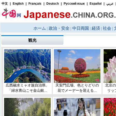
観光
広西融水ミャオ族自治県、
天安門広場、色とりどりの
北京の
「緑水青山こそ金山銀...
花でメーデーを迎える...
リッ