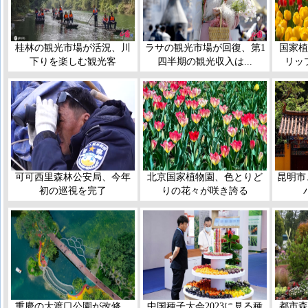
桂林の観光市場が活況、川
ラサの観光市場が回復、第1
国家植
下りを楽しむ観光客
四半期の観光収入は...
リッ
可可西里森林公安局、今年
北京国家植物園、色とりど
昆明市
初の巡視を完了
りの花々が咲き誇る
重慶の大渡口公園が改修、
中国種子大会2023に見る種
都市森