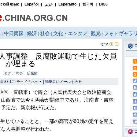
文字
人事調整 反腐敗運動で生じた欠員
が埋まる
タグ： 両会 反腐敗
15:33:12 | チャイナネット |
編集者にメールを送る
自治区・直轄市）で両会（人民代表大会と政治協商会
・山西省では今も両会が開催中であり、海南省・吉林
る予定だ。新京報が伝えた。
生じていることと、一部の高官が60歳の定年を迎え
模な人事調整が行われた。