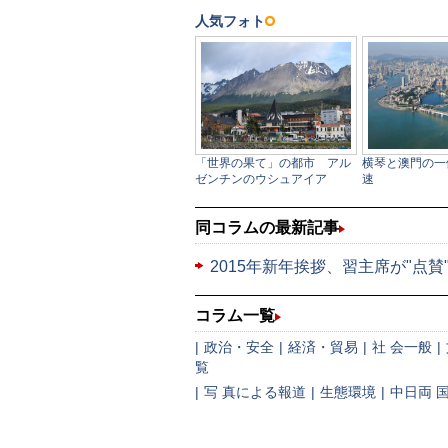
同コラムの最新記事
2015年新年挨拶、習主席が"点
コラム一覧
|
政治・安全
|
経済・貿易
|
社 会一般
|
覧
|
写 真による報道
|
生態環境
|
中日両 