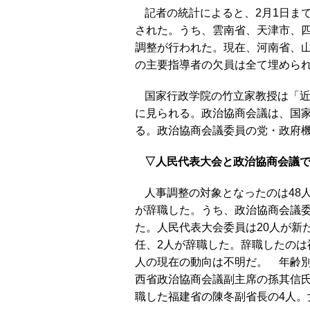
記者の統計によると、2月1日ま
された。うち、雲南省、天津市、
調整が行われた。現在、河南省、
の主要指導者の欠員は全て埋め
国家行政学院の竹立家教授は「
に見られる。政治協商会議は、国
る。政治協商会議委員の党・政府
▽人民代表大会と政治協商会議
人事調整の対象となったのは48
が辞職した。うち、政治協商会議委
た。人民代表大会委員は20人が新
任、2人が辞職した。辞職したのは
人の現在の動向は不明だ。 年齢別
西省政治協商会議副主席の孫其信
職した福建省の陳冬副省長の4人。