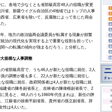
でに、各地で少なくとも省部級高官48人の役職が変更
四川省、新疆ウイグル自治区の4地域ではトップの人事
山西省、広東省を除いて、反腐敗によって生じた両会
られた。
近年、地方の政治協商会議委員が転属する現象が頻繁
家統治の現代化を実現する上で重要な役割を担ってい
機関への転属の傾向が強まるだろう」と分析した。
で大規模な人事調整
人の省部級高官で、うち46人が新たな役職に就任、2人
員の調整が最も多く、22人が新たな役職に就任し
たな役職に就任、政府関係者は4人が新たな役職に就
福建省の陳冬副省長と、吉林省の陳偉根副省長で、2
に見ると、48人のうち1960年代生まれは、新任の陝
氏、江蘇省の徐南平副省長、貴州省の孫立副省長、辞
女性は4人いた。