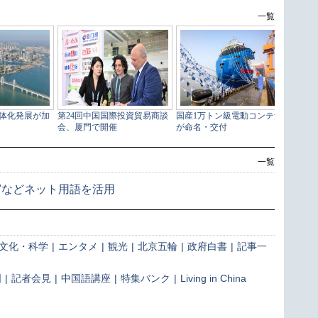
一覧
賛"などネット用語を活用
文化・科学
|
エンタメ
|
観光
|
北京五輪
|
政府白書
|
記事一
国
|
記者会見
|
中国語講座
|
特集バンク
|
Living in China