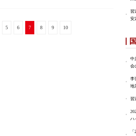
習
安
5
6
7
8
9
10
中
会
李
地
習
2
ハ
「