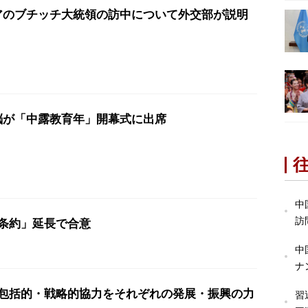
アのブチッチ大統領の訪中について外交部が説明
脳が「中露教育年」開幕式に出席
中
訪
条約」延長で合意
中
ナ
包括的・戦略的協力をそれぞれの発展・振興の力
習