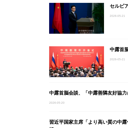
セルビ
2026-05-21
中露首
2026-05-21
中露首脳会談、「中露善隣友好協力
2026-05-20
習近平国家主席「より高い質の中露