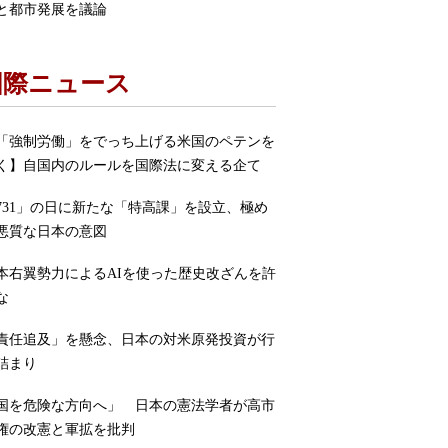
と都市発展を議論
国際ニュース
「強制労働」をでっち上げる米国のペテンを
く】自国内のルールを国際法に変える企て
731」の日に新たな「特高課」を設立、極め
悪質な日本の意図
本右翼勢力によるAIを使った歴史改ざんを許
な
責任追及」を懸念、日本の対米原発投資が行
詰まり
国を危険な方向へ」 日本の憲法学者が高市
権の改憲と軍拡を批判