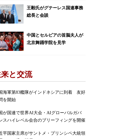
王毅氏がグテーレス国連事務
総長と会談
中国とセルビアの首脳夫人が
北京舞踊学院を見学
往来と交流
国海軍第83艦隊がインドネシアに到着 友好
問を開始
国が国連で世界AI大会・AIグローバルガバ
ンスハイレベル会合のブリーフィングを開催
近平国家主席がサントメ・プリンシペ大統領