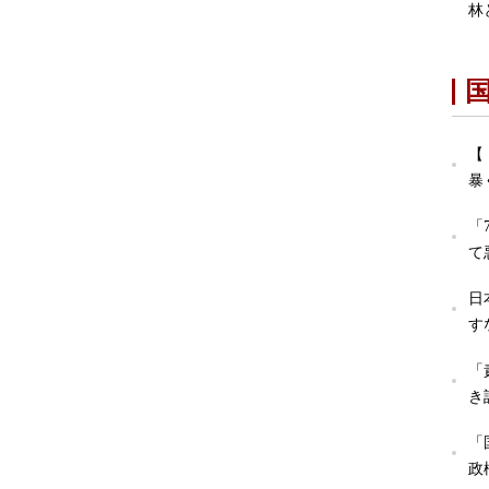
林
【
暴
「
て
日
す
「
き
「
政