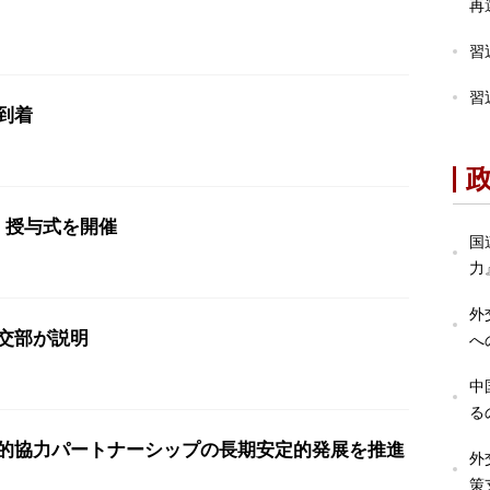
再
習
習
到着
」授与式を開催
国
力
外
交部が説明
へ
中
る
的協力パートナーシップの長期安定的発展を推進
外
策