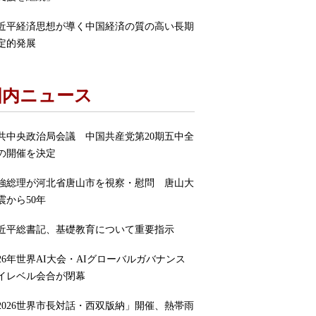
近平経済思想が導く中国経済の質の高い長期
定的発展
国内ニュース
共中央政治局会議 中国共産党第20期五中全
の開催を決定
強総理が河北省唐山市を視察・慰問 唐山大
震から50年
近平総書記、基礎教育について重要指示
026年世界AI大会・AIグローバルガバナンス
イレベル会合が閉幕
2026世界市長対話・西双版納」開催、熱帯雨