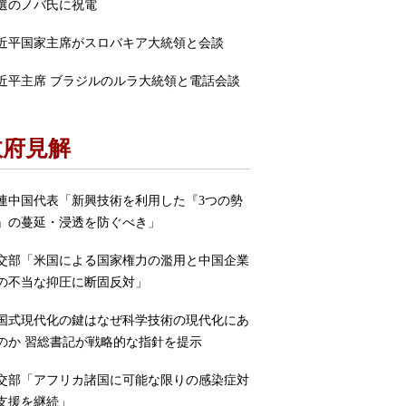
選のノバ氏に祝電
近平国家主席がスロバキア大統領と会談
近平主席 ブラジルのルラ大統領と電話会談
政府見解
連中国代表「新興技術を利用した『3つの勢
』の蔓延・浸透を防ぐべき」
交部「米国による国家権力の濫用と中国企業
の不当な抑圧に断固反対」
国式現代化の鍵はなぜ科学技術の現代化にあ
のか 習総書記が戦略的な指針を提示
交部「アフリカ諸国に可能な限りの感染症対
支援を継続」