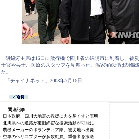
胡錦涛主席は16日に飛行機で四川省の綿陽市に到着し、被
士官や兵士、医療のスタッフを見舞った。温家宝総理は胡錦
た。
「チャイナネット」2008年5月16日
関連記事
·
日本政府、四川大地震の救援に力を尽くすと表明
·
北川県への道路が復旧綿密な捜索活動が可能に
·
農機メーカーのボランティア隊、被災地へ出発
·
空軍のヘリコプターが多数動員、重傷者を搬送