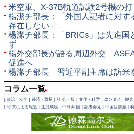
米空軍、X-37B軌道試験2号機の
楊潔チ部長：「外国人記者に対す
存在しない」
楊潔チ部長：「BRICs」は先進
ず
楊外交部長が語る周辺外交 ASE
促進へ
楊潔チ部長 習近平副主席は訪米
コラム一覧
|
政治・安全
|
経済・貿易
|
社 会一般
|
文化・科学
|
エンタメ
|
観光
|
写 真による報道
|
生態環境
|
中日両 国
|
記者会見
|
中国語講座
|