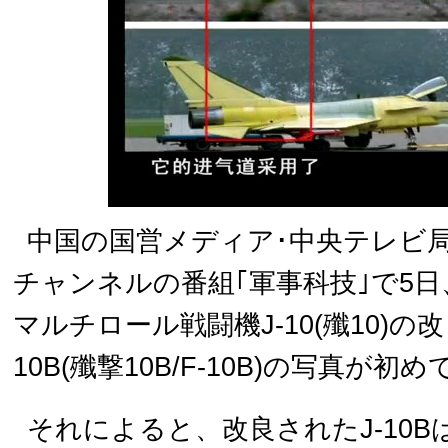
中国の国営メディア･中央テレビ局(
チャンネルの番組｢軍事科技｣で5
マルチロール戦闘機J-10(殲10)の
10B(殲撃10B/F-10B)の写真が
それによると、改良されたJ-10