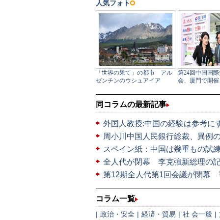
同コラムの最新記事
外国人教授:中国の経験は参考に
周小川中国人民銀行総裁、異例
スペイン紙：中国は幾重もの試
全人代が閉幕 李克強新総理の
第12期全人代第1回会議が閉幕
コラム一覧
|
政治・安全
|
経済・貿易
|
社 会一般
|