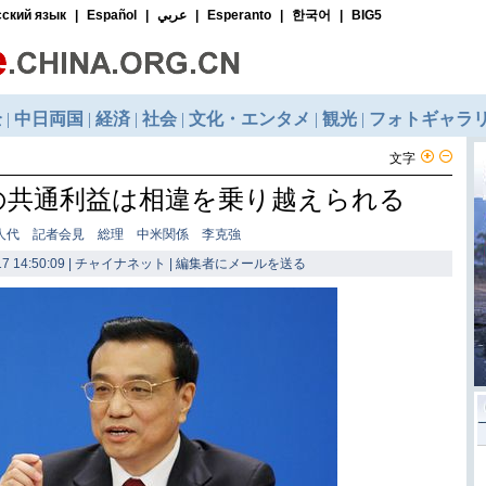
文字
の共通利益は相違を乗り越えられる
全人代 記者会見 総理 中米関係 李克強
7 14:50:09 | チャイナネット |
編集者にメールを送る