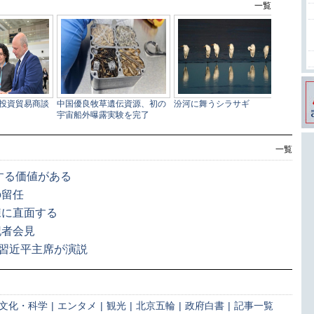
一覧
する価値がある
の留任
練に直面する
記者会見
 習近平主席が演説
文化・科学
|
エンタメ
|
観光
|
北京五輪
|
政府白書
|
記事一覧