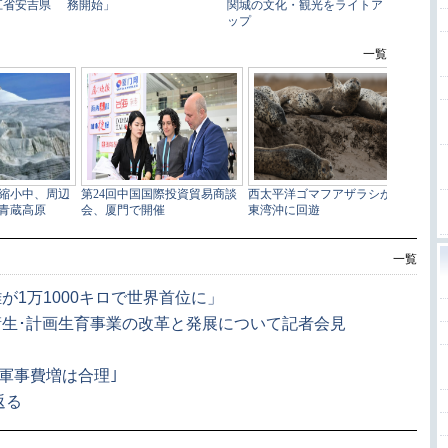
一覧
1万1000キロで世界首位に」
生･計画生育事業の改革と発展について記者会見
｢軍事費増は合理｣
返る