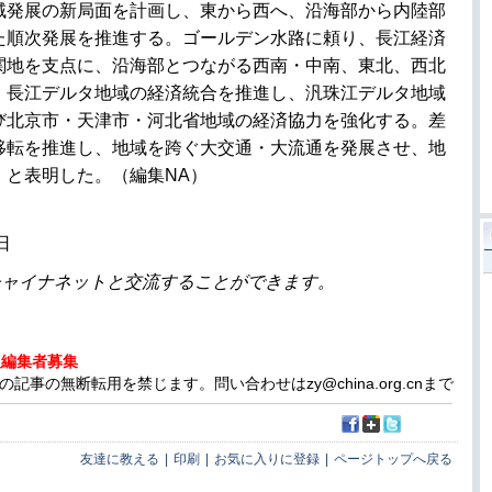
域発展の新局面を計画し、東から西へ、沿海部から内陸部
た順次発展を推進する。ゴールデン水路に頼り、長江経済
関地を支点に、沿海部とつながる西南・中南、東北、西北
。長江デルタ地域の経済統合を推進し、汎珠江デルタ地域
び北京市・天津市・河北省地域の経済協力を強化する。差
移転を推進し、地域を跨ぐ大交通・大流通を発展させ、地
」と表明した。（編集NA）
日
チャイナネットと交流することができます。
人編集者募集
事の無断転用を禁じます。問い合わせはzy@china.org.cnまで
友達に教える
|
印刷
|
お気に入りに登録
|
ページトップへ戻る