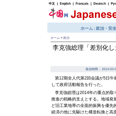
ホーム
>
政治
李克強総理「差別化し
発信時間： 2014-03-0
第12期全人代第2回会議が5日
して政府活動報告を行った。
李克強総理は2014年の重点的
推進の戦略的支えとする。地域発
ど旧工業地帯の全面的振興を優先
経済の他に先駆けた構造転換と高