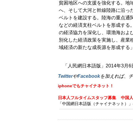
貧困地区への支援を強化する。地
へ、そして大河と幹線陸路に沿っ
ベルトを建設する。陸海の重点通
などの経済支柱ベルトを形成する
の経済協力を深化し、環渤海およ
別化した経済政策を実施し、産業
域経済の新たな成長源を形成する
「人民網日本語版」2014年3月6
Twitter
や
Facebook
を加えれば、
iphoneでもチャイナネット！
日本人フルタイムスタッフ募集
中国
「中国網日本語版（チャイナネット）」の記