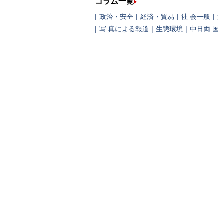
コラム一覧
|
政治・安全
|
経済・貿易
|
社 会一般
|
|
写 真による報道
|
生態環境
|
中日両 