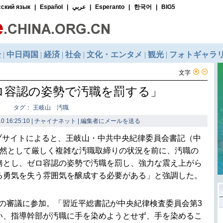
文字
ロ容認の姿勢で汚職を罰する」
タグ： 王岐山 汚職
0 16:25:10 | チャイナネット |
編集者にメールを送る
ブサイトによると、王岐山・中共中央紀律委員会書記（中
依然として厳しく複雑な汚職取締りの状況を前に、汚職の
務とし、ゼロ容認の姿勢で汚職を罰し、強力な震え上がら
る勇気を失う雰囲気を醸成する必要がある」と強調した。
の審議に参加。「習近平総書記が中央紀律検査委員会第3
い、指導幹部が汚職に手を染めようとせず、手を染めるこ