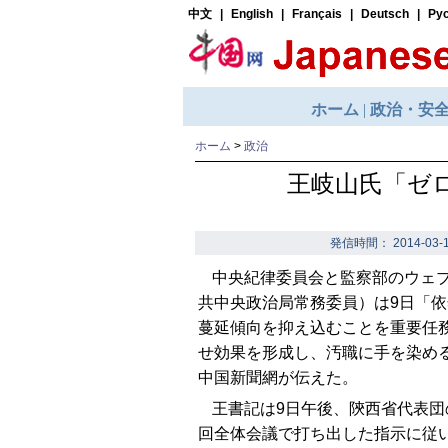
ホーム
>
政治
王岐山氏「ゼ
発信時間： 2014-03-1
中央紀律委員会と監察部のウェ
共中央政治局常務委員）は9日「
蔓延傾向を抑え込むことを重要任
せ効果を形成し、汚職に手を染め
中国新聞網が伝えた。
王書記は9日午後、陝西省代表団
回全体会議で打ち出した指示に従