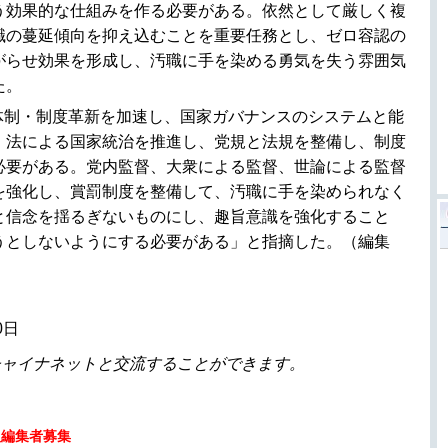
う効果的な仕組みを作る必要がある。依然として厳しく複
職の蔓延傾向を抑え込むことを重要任務とし、ゼロ容認の
がらせ効果を形成し、汚職に手を染める勇気を失う雰囲気
た。
体制・制度革新を加速し、国家ガバナンスのシステムと能
。法による国家統治を推進し、党規と法規を整備し、制度
必要がある。党内監督、大衆による監督、世論による監督
を強化し、賞罰制度を整備して、汚職に手を染められなく
と信念を揺るぎないものにし、趣旨意識を強化すること
うとしないようにする必要がある」と指摘した。（編集
0日
チャイナネットと交流することができます。
人編集者募集