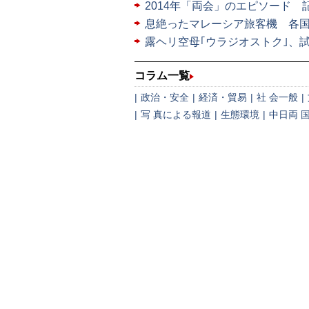
2014年「両会」のエピソード
息絶ったマレーシア旅客機 各
露ヘリ空母｢ウラジオストク｣、
コラム一覧
|
政治・安全
|
経済・貿易
|
社 会一般
|
|
写 真による報道
|
生態環境
|
中日両 