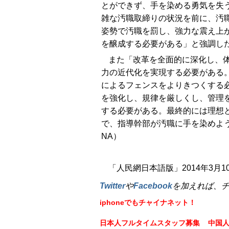
とができず、手を染める勇気を失
雑な汚職取締りの状況を前に、汚
姿勢で汚職を罰し、強力な震え上
を醸成する必要がある」と強調し
また「改革を全面的に深化し、
力の近代化を実現する必要がある
によるフェンスをよりきつくする
を強化し、規律を厳しくし、管理
する必要がある。最終的には理想
で、指導幹部が汚職に手を染めよ
NA）
「人民網日本語版」2014年3月1
Twitter
や
Facebook
を加えれば、
iphoneでもチャイナネット！
日本人フルタイムスタッフ募集
中国