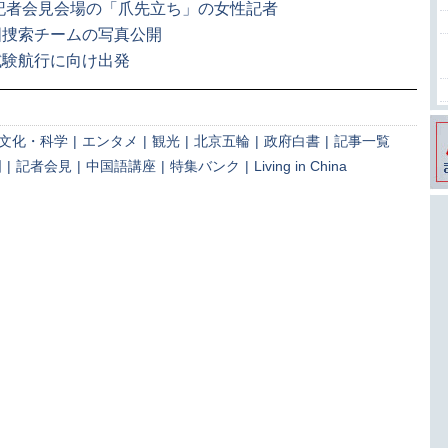
 記者会見会場の「爪先立ち」の女性記者
国捜索チームの写真公開
試験航行に向け出発
文化・科学
|
エンタメ
|
観光
|
北京五輪
|
政府白書
|
記事一覧
国
|
記者会見
|
中国語講座
|
特集バンク
|
Living in China