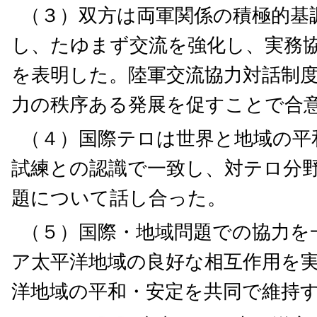
（３）双方は両軍関係の積極的基
し、たゆまず交流を強化し、実務
を表明した。陸軍交流協力対話制
力の秩序ある発展を促すことで合
（４）国際テロは世界と地域の平
試練との認識で一致し、対テロ分
題について話し合った。
（５）国際・地域問題での協力を
ア太平洋地域の良好な相互作用を
洋地域の平和・安定を共同で維持