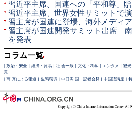
習近平主席、国連への「平和尊」贈
習近平主席、世界女性サミットで
習主席が国連に登場、海外メディ
習主席が国連開発サミット出席 南
を発表
コラム一覧
|
政治・安全
|
経済・貿易
|
社 会一般
|
文化・科学
|
エンタメ
|
観光
覧
|
写 真による報道
|
生態環境
|
中日両 国
|
記者会見
|
中国語講座
|