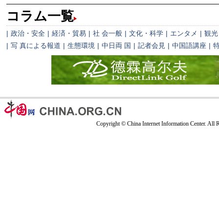
コラム一覧
|
政治・安全
|
経済・貿易
|
社 会一般
|
文化・科学
|
エンタメ
|
観光
|
写 真による報道
|
生態環境
|
中日両 国
|
記者会見
|
中国語講座
|