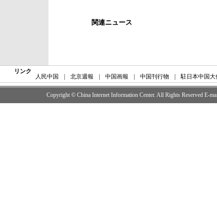
関連ニュース
リンク
人民中国
|
北京週報
|
中国画報
|
中国刊行物
|
駐日本中国大
Copyright © China Internet Information Center. All Rights Reserved E-m