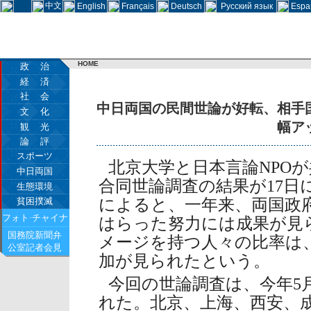
中文
English
Français
Deutsch
Русский язык
Espa
HOME
政 治
経 済
社 会
中日両国の民間世論が好転、相手
文 化
幅ア
観 光
論 評
スポーツ
北京大学と日本言論NPO
中日両国
合同世論調査の結果が17日
生態環境
貧困撲滅
によると、一年来、両国政
フォト·チャイナ
はらった努力には成果が見
国務院新聞弁
メージを持つ人々の比率は
公室記者会見
加が見られたという。
今回の世論調査は、今年5
れた。北京、上海、西安、