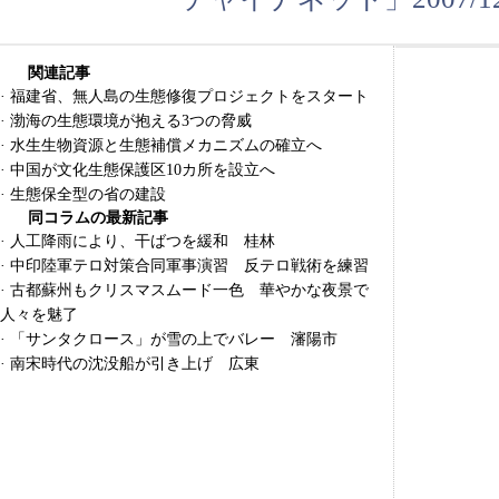
関連記事
·
福建省、無人島の生態修復プロジェクトをスタート
·
渤海の生態環境が抱える3つの脅威
·
水生生物資源と生態補償メカニズムの確立へ
·
中国が文化生態保護区10カ所を設立へ
·
生態保全型の省の建設
同コラムの最新記事
·
人工降雨により、干ばつを緩和 桂林
·
中印陸軍テロ対策合同軍事演習 反テロ戦術を練習
·
古都蘇州もクリスマスムード一色 華やかな夜景で
人々を魅了
·
「サンタクロース」が雪の上でバレー 瀋陽市
·
南宋時代の沈没船が引き上げ 広東