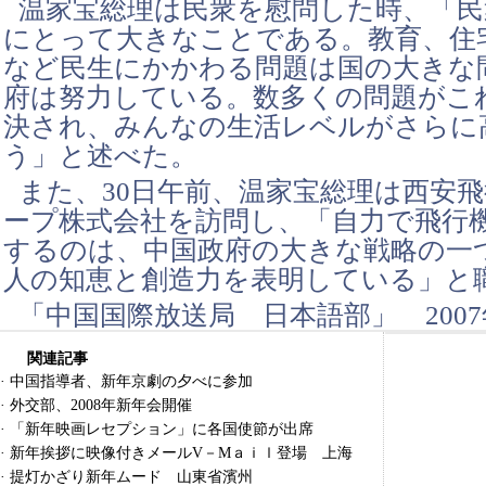
温家宝総理は民衆を慰問した時、「民
にとって大きなことである。教育、住
など民生にかかわる問題は国の大きな
府は努力している。数多くの問題がこ
決され、みんなの生活レベルがさらに
う」と述べた。
また、30日午前、温家宝総理は西安
ープ株式会社を訪問し、「自力で飛行
するのは、中国政府の大きな戦略の一
人の知恵と創造力を表明している」と
「中国国際放送局 日本語部」 2007年
関連記事
·
中国指導者、新年京劇の夕べに参加
·
外交部、2008年新年会開催
·
「新年映画レセプション」に各国使節が出席
·
新年挨拶に映像付きメールV－Mａｉｌ登場 上海
·
提灯かざり新年ムード 山東省濱州