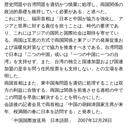
歴史問題や台湾問題を適切かつ慎重に処理し、両国関係の
政治的基礎を維持していく必要がある」と述べた。
これに対し、福田首相は「日本と中国が協力を強化し、ア
ジアと世界に対する責任を担うことは、時代の要求であ
り、これにはアジアの国民と国際社会は期待を寄せてい
る。両国は互恵の方式で両国関係と東アジアの発展促進お
よび温暖化対策などで協力を推進すべきである。台湾問題
で日本は『二つの中国』或いは『一つの中国に一つの台
湾』を支持せず、また、台湾の独立と国連加盟および国連
加盟の是非を問う住民投票をも支持しない」との立場を表
明した。
両国首相はまた、東中国海問題を適切に処理することは双
方の利益に合致する。両国は関係を前進させる過程の中で
この問題を早急に解決することを明らかにした。
会談後の記者会見で両首相は「中国の胡錦涛国家主席が来
年、桜満開の春に日本を訪問する」と発表した。
「中国国際放送局 日本語部」 2007年12月28日