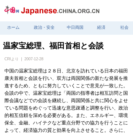
ホーム
政治・安全
中日両国
経済
社会
温家宝総理、福田首相と会談
CRIより | 2007-12-28
中国の温家宝総理は２８日、北京を訪れている日本の福田
康夫首相と会談を行い、双方は両国関係の新たな発展を推
進するため、ともに努力していくことで意見が一致した。
会談の中で、温家宝総理は「両国の指導者は相互訪問と国
際会議などでの会談を継続し、両国関係と共に関心をよせ
ている問題をめぐって迅速な意思疎通と調整を行い、政治
的相互信頼を深める必要がある。また、エネルギー、環境
保全、金融、ハイテクなど重点分野での協力を行うことに
よって、経済協力の質と効果を向上させること。さらに、