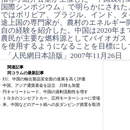
国際シンポジウム」で明らかにされた
ではボリビア、ブラジル、インド、タ
途上国の専門家が、農村のエネルギー
自の経験を紹介した。中国は2020年ま
農民が主要な燃料源としてバイオガス
を使用するようになることを目標にし
「人民網日本語版」2007年11月26日
関連記事
同コラムの最新記事
·
EU、中国の輸出製品安全面の進展を高く評価
·
中国、アジア通貨基金を設立 日韓も加盟
·
円キャリートレード、中国の過剰流動性を増す
·
トヨタのコンセプトカー、広州モーターショーに登場
·
米、中国などのアート紙への反ダンピング措置を取消