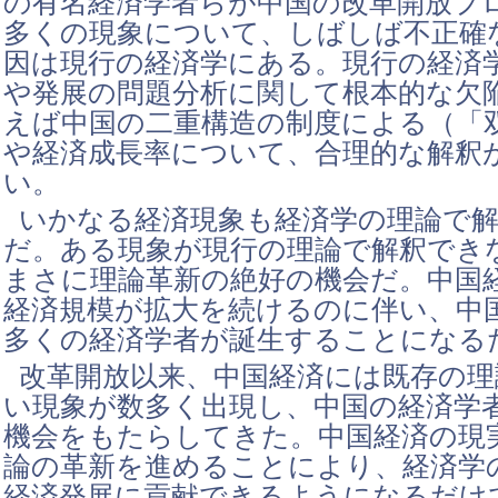
の有名経済学者らが中国の改革開放プ
多くの現象について、しばしば不正確
因は現行の経済学にある。現行の経済
や発展の問題分析に関して根本的な欠
えば中国の二重構造の制度による（「
や経済成長率について、合理的な解釈
い。
いかなる経済現象も経済学の理論で
だ。ある現象が現行の理論で解釈でき
まさに理論革新の絶好の機会だ。中国
経済規模が拡大を続けるのに伴い、中
多くの経済学者が誕生することになる
改革開放以来、中国経済には既存の理
い現象が数多く出現し、中国の経済学
機会をもたらしてきた。中国経済の現
論の革新を進めることにより、経済学
経済発展に貢献できるようになるだけ