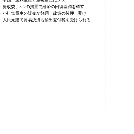
·
中国、過剰生産と重複建設にメス
·
発改委、8つの措置で経済の回復基調を確立
·
小排気量車の販売が好調 政策の後押し受け
·
人民元建て貿易決済も輸出還付税を受けられる