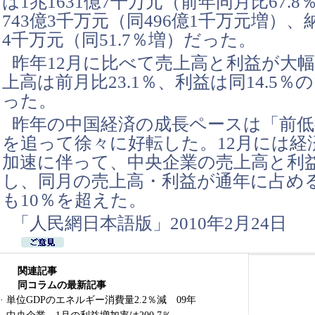
は1兆1631億7千万元（前年同月比67.
743億3千万元（同496億1千万元増）、
4千万元（同51.7％増）だった。
昨年12月に比べて売上高と利益が大
上高は前月比23.1％、利益は同14.5
った。
昨年の中国経済の成長ペースは「前低
を追って徐々に好転した。12月には経
加速に伴って、中央企業の売上高と利
し、同月の売上高・利益が通年に占め
も10％を超えた。
「人民網日本語版」2010年2月24日
関連記事
同コラムの最新記事
·
単位GDPのエネルギー消費量2.2％減 09年