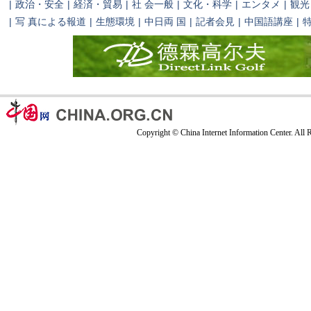
|
政治・安全
|
経済・貿易
|
社 会一般
|
文化・科学
|
エンタメ
|
観光
|
写 真による報道
|
生態環境
|
中日両 国
|
記者会見
|
中国語講座
|