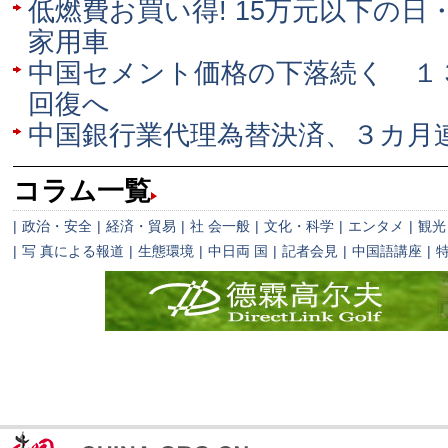
低燃費お買い得! 15万元以下の
家用車
中国セメント価格の下落続く １
回復へ
中国銀行業代理為替決済、３カ月
コラム一覧
|
政治・安全
|
経済・貿易
|
社 会一般
|
文化・科学
|
エンタメ
|
観光
|
写 真による報道
|
生態環境
|
中日両 国
|
記者会見
|
中国語講座
|