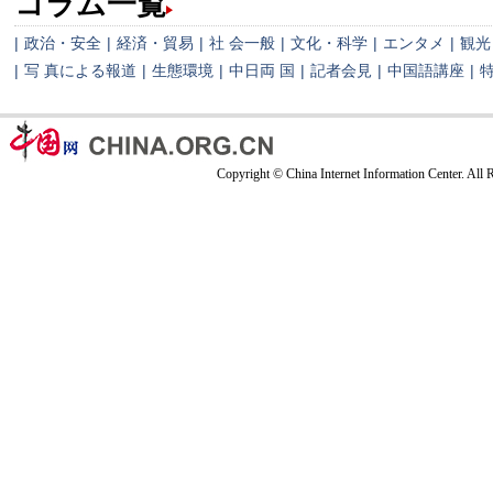
コラム一覧
|
政治・安全
|
経済・貿易
|
社 会一般
|
文化・科学
|
エンタメ
|
観光
|
写 真による報道
|
生態環境
|
中日両 国
|
記者会見
|
中国語講座
|