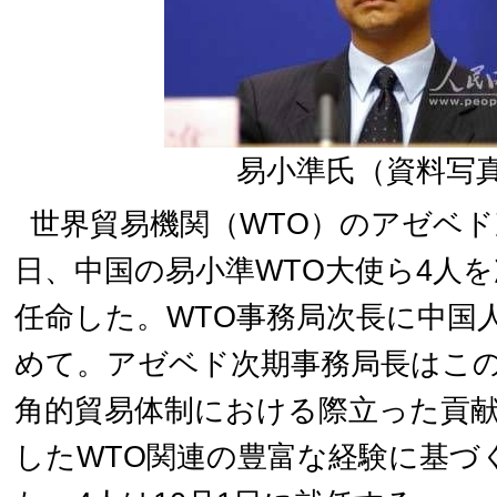
易小準氏（資料写
世界貿易機関（WTO）のアゼベド
日、中国の易小準WTO大使ら4人
任命した。WTO事務局次長に中国
めて。アゼベド次期事務局長はこ
角的貿易体制における際立った貢
したWTO関連の豊富な経験に基づ