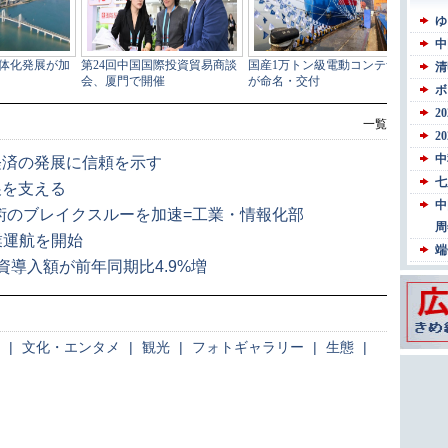
一覧
経済の発展に信頼を示す
展を支える
術のブレイクスルーを加速=工業・情報化部
業運航を開始
導入額が前年同期比4.9%増
|
文化・エンタメ
|
観光
|
フォトギャラリー
|
生態
|