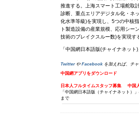
推進する。上海スマート工場舵取計
診断、重点エリアデジタル化・ネ
化水準等級)を実現し、5つの中核
ト製造設備の産業規模、応用シー
技術のブレイクスルー数)を実現す
「中国網日本語版(チャイナネット)」
Twitter
や
Facebook
を加えれば、チャ
中国網アプリをダウンロード
日本人フルタイムスタッフ募集
中国
「中国網日本語版（チャイナネット）」の記事
まで