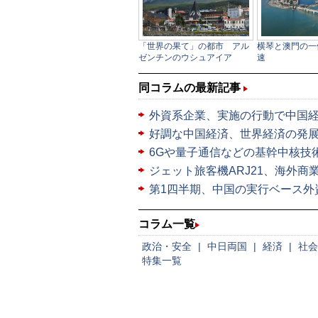
同コラムの最新記事
外資系企業、実施の行動で中国
好調な中国経済、世界経済の発
6Gや量子通信などの基幹中核技
ジェット旅客機ARJ21、海外商
第1四半期、中国の実行ベース外資
コラム一覧
政治・安全
|
中日両国
|
経済
|
社会
特集一覧