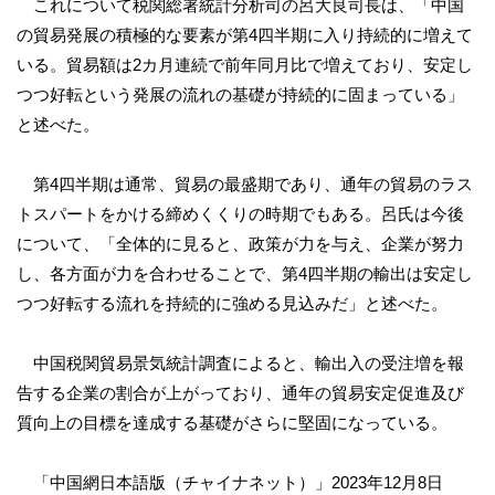
これについて税関総署統計分析司の呂大良司長は、「中国
の貿易発展の積極的な要素が第4四半期に入り持続的に増えて
いる。貿易額は2カ月連続で前年同月比で増えており、安定し
つつ好転という発展の流れの基礎が持続的に固まっている」
と述べた。
第4四半期は通常、貿易の最盛期であり、通年の貿易のラス
トスパートをかける締めくくりの時期でもある。呂氏は今後
について、「全体的に見ると、政策が力を与え、企業が努力
し、各方面が力を合わせることで、第4四半期の輸出は安定し
つつ好転する流れを持続的に強める見込みだ」と述べた。
中国税関貿易景気統計調査によると、輸出入の受注増を報
告する企業の割合が上がっており、通年の貿易安定促進及び
質向上の目標を達成する基礎がさらに堅固になっている。
「中国網日本語版（チャイナネット）」2023年12月8日