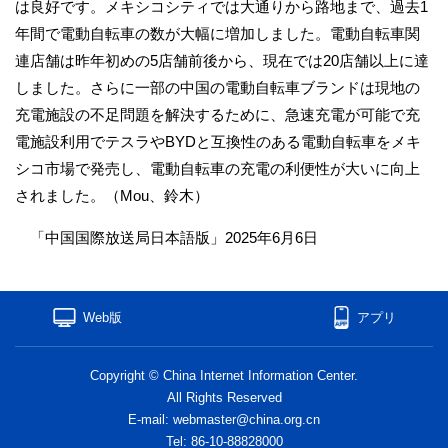
は良好です。メキシコシティでは大通りから路地まで、過去1
年間で電動自転車の数が大幅に増加しました。電動自転車関
連店舗は昨年初めの5店舗前後から、現在では20店舗以上に達
しました。さらに一部の中国の電動自転車ブランドは現地の
充電施設の不足問題を解決するために、急速充電が可能で充
電施設利用でテスラやBYDと互換性のある電動自転車をメキ
シコ市場で発売し、電動自転車の充電の利便性が大いに向上
されました。（Mou、鈴木）
「中国国際放送局日本語版」2025年6月6日
Web版
アプリ
Copyright © China Internet Information Center.
All Rights Reserved
E-mail: webmaster@china.org.cn
Tel: 86-10-88828000