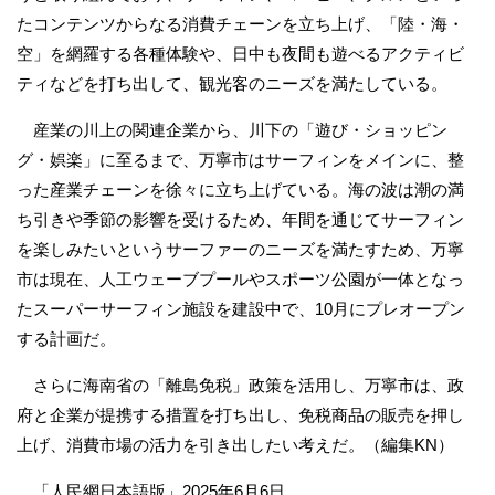
たコンテンツからなる消費チェーンを立ち上げ、「陸・海・
空」を網羅する各種体験や、日中も夜間も遊べるアクティビ
ティなどを打ち出して、観光客のニーズを満たしている。
産業の川上の関連企業から、川下の「遊び・ショッピン
グ・娯楽」に至るまで、万寧市はサーフィンをメインに、整
った産業チェーンを徐々に立ち上げている。海の波は潮の満
ち引きや季節の影響を受けるため、年間を通じてサーフィン
を楽しみたいというサーファーのニーズを満たすため、万寧
市は現在、人工ウェーブプールやスポーツ公園が一体となっ
たスーパーサーフィン施設を建設中で、10月にプレオープン
する計画だ。
さらに海南省の「離島免税」政策を活用し、万寧市は、政
府と企業が提携する措置を打ち出し、免税商品の販売を押し
上げ、消費市場の活力を引き出したい考えだ。（編集KN）
「人民網日本語版」2025年6月6日