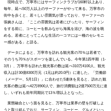
現時点で、万寧市にはサーフィンクラブが160軒以上あり、
毎年、延べ50万人以上のサーファーがやって来る。万寧市の
街中を歩くと、若々しい雰囲気が漂っており、サーファーの
張婉さんは、「ここの雰囲気は若者にぴったり。サーフィン
をする前に、コーヒーを飲みながら海風を浴び、海の波を眺
める。若者にとってこんな生活の一コマには一種のセレモニ
ー感がある」と語る。
データによると、万寧市を訪れる観光客の70％は若者で、
そのうち70％がスポーツを楽しんでいる。今年第1四半期（1-
3月）、万寧市を訪れた観光客の数は延べ310万4100人、観光
収入は計30億8300万元（1元は約20.0円）に達した。「労働節
（メーデー、5月1日）」に合わせた5連休を見ると、訪れた観
光客の数は延べ42万8900人で、旅行消費額は2億7500万元に達
し、いずれも前年同期比で13％増以上となった。
業態融合という面を見ると、万寧市は業界の壁を打破しよ
うと取り組んでおり、サーフィン、コーヒー、グルメといっ