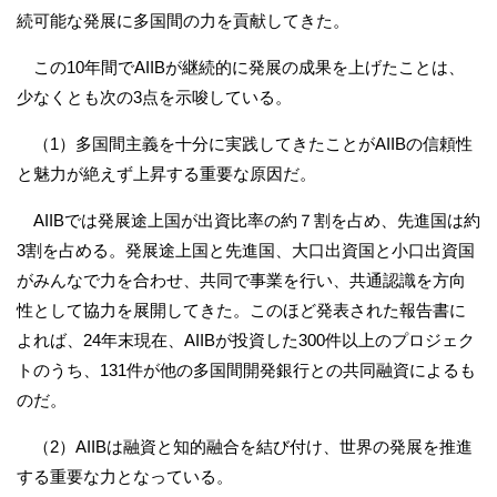
続可能な発展に多国間の力を貢献してきた。
この10年間でAIIBが継続的に発展の成果を上げたことは、
少なくとも次の3点を示唆している。
（1）多国間主義を十分に実践してきたことがAIIBの信頼性
と魅力が絶えず上昇する重要な原因だ。
AIIBでは発展途上国が出資比率の約７割を占め、先進国は約
3割を占める。発展途上国と先進国、大口出資国と小口出資国
がみんなで力を合わせ、共同で事業を行い、共通認識を方向
性として協力を展開してきた。このほど発表された報告書に
よれば、24年末現在、AIIBが投資した300件以上のプロジェク
トのうち、131件が他の多国間開発銀行との共同融資によるも
のだ。
（2）AIIBは融資と知的融合を結び付け、世界の発展を推進
する重要な力となっている。