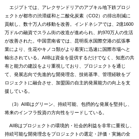
エジプトでは、アレクサンドリアのアブキル地下鉄プロジ
ェクトが都市の渋滞緩和と二酸化炭素（CO2）の排出削減に
貢献し、数十万人の移動を改善。インドネシアでは、2億1600
万ドルの融資でスラム街の改造が進められ、約970万人の生活
が改善された。中国雲南省では、昆明長水国際空港の拡張事
業により、生花やキノコ類がより着実に迅速に国際市場へと
輸出されている。AIIBは資金を提供するだけでなく、知恵の共
有と能力の建設をより重視しており、プロジェクトを通じ
て、発展志向で先進的な開発理念、技術基準、管理経験をプ
ロジェクトに融合させ、加盟国の自主的発展能力の向上を支
援している。
（3）AIIBはグリーン、持続可能、包摂的な発展を堅持し、
将来のインフラ投資の方向性をリードしている。
AIIBはプロジェクトの環境的・社会的利益を非常に重視し、
持続可能な開発理念をプロジェクトの選定・評価・実施の全