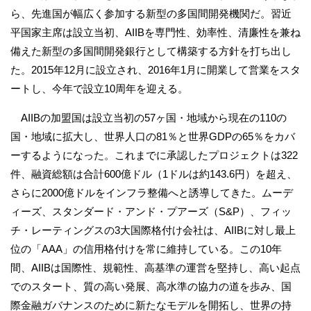
ら、先進国が幅広く参加する新型の多国間開発機関だ。習近
平国家主席は設立当初、AIIBを専門性、効率性、清廉性を兼ね
備えた新型の多国間開発銀行として構築する方針を打ち出し
た。2015年12月に設立され、2016年1月に開業して営業をスタ
ートし、今年で設立10周年を迎える。
AIIBの加盟国は設立当初の57ヶ国・地域から現在の110の
国・地域に拡大し、世界人口の81％と世界GDPの65％をカバ
ーするようになった。これまでに承認したプロジェクトは322
件、融資総額は合計600億ドル（1ドルは約143.6円）を超え、
さらに2000億ドルをインフラ整備へと誘導してきた。ムーデ
ィーズ、スタンダード・アンド・プアーズ（S&P）、フィッ
チ・レーティングスの3大国際格付け会社は、AIIBに対し最上
位の「AAA」の信用格付けを常に維持している。この10年
間、AIIBは国際性、規範性、高基準の運営を堅持し、高い起点
でのスタート、質の高い発展、高水準の協力の道を歩み、国
際金融ガバナンスのために新たなモデルを開拓し、世界の持