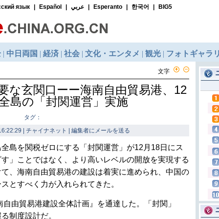
文字
要な玄関口ーー海南自由貿易港、12
ら全島の「封関運営」実施
タグ：
6:22:29 | チャイナネット |
編集者にメールを送る
全島を関税ゼロにする「封関運営」が12月18日にス
ざす」ことではなく、より高いレベルの開放を実現する
けて、海南自由貿易港の建設は着実に進められ、中国の
ースとすべく力が入れられてきた。
海南自由貿易港建設全体計画』を通達した。「封関」
握る制度設計だ。