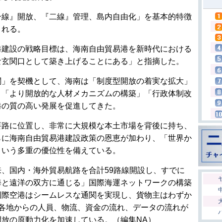
一線』開放、『二線』管理、島内自由化」を基本的特徴
される。
港建設の戦略目標は、海南自由貿易港を新時代における
な玄関口として築き上げることにある」と指摘した。
関」を契機として、海南は「制度型開放の着実な拡大」
」「より開放的な人材メカニズムの構築」「行政体制改
港の質の高い発展を促進してきた。
要路に位置し、非常に大規模な本土市場を背後に持ち、
らに海南自由貿易港建設政策の恩恵が加わり、「世界か
という多重の優位性を備えている。
、国内・海外貿易航路を合計59路線開設し、すでに
海と遠洋の双方に通じる」国際海運ネットワークの構築
国際空港はシームレスな通関を実現し、貨物主はわずか
界各地からの人員、物流、資金の流れ、データの流れが
放の原動力化を加速している。（編集NA）