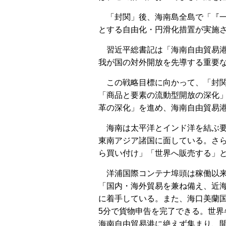
「封関」後、海南島全島で「『
とする自由化・円滑化措置が実施
習近平総書記は「海南自由貿易
我が国の対外開放を先導する重要
この戦略目標に向かって、「封
「商品と要素の流動型開放の深化
革の深化」を進め、海南自由貿易
海南は太平洋とインド洋を結ぶ
東南アジア諸国に面している。さ
ら買い付け」「世界へ販売する」
洋浦国際コンテナ埠頭は稼働以来
「国内・海外貿易を兼ね備え、近
に着手している。また、海口美蘭
5分で貨物申告を完了できる。世
海南自由貿易港に絶えず集まり、開