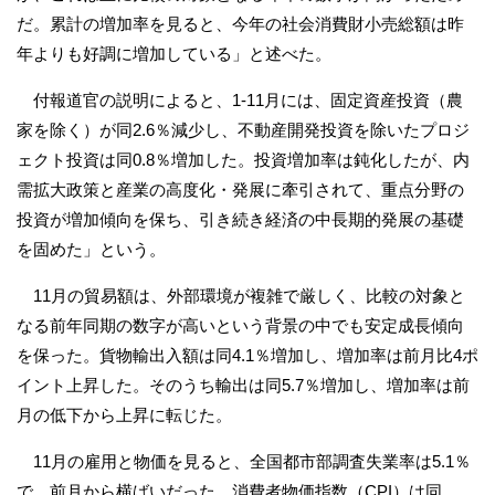
だ。累計の増加率を見ると、今年の社会消費財小売総額は昨
年よりも好調に増加している」と述べた。
付報道官の説明によると、1-11月には、固定資産投資（農
家を除く）が同2.6％減少し、不動産開発投資を除いたプロジ
ェクト投資は同0.8％増加した。投資増加率は鈍化したが、内
需拡大政策と産業の高度化・発展に牽引されて、重点分野の
投資が増加傾向を保ち、引き続き経済の中長期的発展の基礎
を固めた」という。
11月の貿易額は、外部環境が複雑で厳しく、比較の対象と
なる前年同期の数字が高いという背景の中でも安定成長傾向
を保った。貨物輸出入額は同4.1％増加し、増加率は前月比4ポ
イント上昇した。そのうち輸出は同5.7％増加し、増加率は前
月の低下から上昇に転じた。
11月の雇用と物価を見ると、全国都市部調査失業率は5.1％
で、前月から横ばいだった。消費者物価指数（CPI）は同