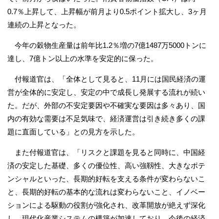
0.7％上昇して、上昇幅が前月より0.5ポイント拡大し、3ヶ月
連続の上昇となった。
今年の穀物生産量は前年比1.2％増の7億1487万5000トンに
達し、7億トン以上の水準を安定的に保った。
付報道官は、「全体として見ると、11月には国民経済の運
営が全体的に安定し、安定の中で成長し発展する流れが続い
た。だが、外部の不安定要因や不確実な要因は多々あり、国
内の有効な需要は不足気味で、経済運営は引き続き多くの課
題に直面している」との見方を示した。
また付報道官は、「リスクと課題を見ると同時に、中国経
済の安定した基礎、多くの優位性、高い強靱性、大きなポテ
ンシャルといった、長期的好転を支える条件が変わらないこ
と、長期的好転の基本的な流れは変わらないこと、イノベー
ションによる駆動の役割が強化され、改革開放が絶えず深化
し、現代化産業システムの構築が加速しており、今後の経済