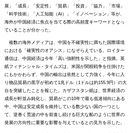
展」「成長」「安定性」「貿易」「投資」「協力」「市場」
「科学技術」「人工知能（AI）」「イノベーション」等が、
海外が中国経済に焦点を当てる際の高頻度キーワードとなっ
ていることが分かった。
複数の海外メディアは、中国を不確実性に満ちた国際環境
における「確実性のオアシス」になぞらえている。ロイター
通信は、中国経済は今年「高い強靭性を示した」と指摘。英
紙フィナンシャル・タイムズは、米国が関税戦争を仕掛けた
にもかかわらず、中国の輸出は依然として力強く、今年に入
り物品貿易の黒字が初めて1兆ドル（1ドルは約155.9円）の大
台を突破したことを報じた。カザフスタン紙は、世界経済の
成長が軒並み鈍化し、貿易がこの10年で最も低迷傾向にある
中、中国は安定成長を維持している数少ない国の一つとし
て、逆巻く荒波の中を前進し続ける巨大な船のように世界の
発展の方向性に重要な影響を与えているとの見方を示した。