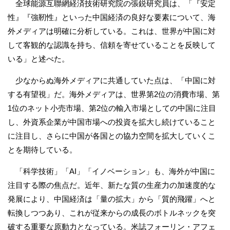
全球能源互聯網経済技術研究院の張鋭研究員は、「『安定
性』『強靭性』といった中国経済の良好な要素について、海
外メディアは明確に分析している。これは、世界が中国に対
して客観的な認識を持ち、信頼を寄せていることを反映して
いる」と述べた。
少なからぬ海外メディアに共通していた点は、「中国に対
する有望視」だ。海外メディアは、世界第2位の消費市場、第
1位のネット小売市場、第2位の輸入市場としての中国に注目
し、外資系企業が中国市場への投資を拡大し続けていること
に注目し、さらに中国が各国との協力空間を拡大していくこ
とを期待している。
「科学技術」「AI」「イノベーション」も、海外が中国に
注目する際の焦点だ。近年、新たな質の生産力の加速度的な
発展により、中国経済は「量の拡大」から「質的飛躍」へと
転換しつつあり、これが従来からの成長のボトルネックを突
破する重要な原動力となっている。米誌フォーリン・アフェ