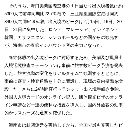
そのうち、海口美蘭国際空港の１日当たり出入境者数は約
5300人で前年同期比22.7％増で、三亜鳳凰国際空港は同約
3400人で同54.9％増。出入境のピークは2月15日、16日、20
日、21日に集中した。ロシア、マレーシア、インドネシア、
韓国、カザフスタン、シンガポールなどの国からの観光客
が、海南市の春節インバウンド客の主力となった。
春節休暇の出入境ピークに対応するため、美蘭及び鳳凰出
入境辺境検査ステーションは事前に旅客数ピーク予測を発表
した。旅客流動の変化をリアルタイムで観測するとともに、
事前に審査・検査通路を十分に開設し、現場の案内標識を増
設した。さらに24時間直行トランジット出入境手続き免除、
外国人入境カードのオンライン記入、団体観光ビザのオンラ
イン申請など一連の便利な措置を導入し、国内外旅客の効率
的かつスムーズな通関を確保した。
海南市は封関運営を実施してから、全国で最も充実したビ